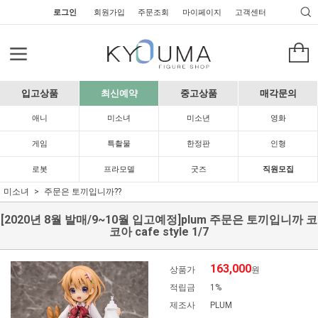
로그인
회원가입
주문조회
마이페이지
고객센터
입고상품
최신예약
중고상품
매각문의
애니
미소녀
미소년
영화
게임
특촬물
한정판
인형
로봇
프라모델
굿즈
직원모집
미소녀
주문은 토끼입니까??
[2020년 8월 발매/9~10월 입고예정]plum 주문은 토끼입니까 코
코아 cafe style 1/7
163,000
상품가
원
적립금
1%
제조사
PLUM