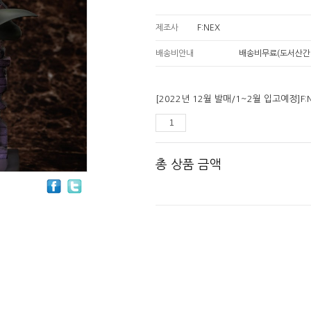
제조사
F:NEX
배송비안내
배송비무료(도서산간
[2022년 12월 발매/1~2월 입고예정]F:
총 상품 금액