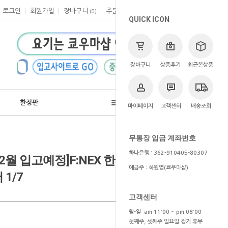
로그인
회원가입
장바구니
주문
마이페이지
고객센터
(
0
)
QUICK ICON
장바구니
상품후기
최근본상품
한정판
브랜드
마이페이지
고객센터
배송조회
>
쿄우마
> 예약상품
무통장 입금 계좌번호
하나은행 : 362-910405-80307
1~2월 입고예정]F:NEX 한정 진격의 거인
예금주 : 하원영(쿄우마샵)
 1/7
고객센터
월-일 am 11:00 ~ pm 08:00
첫째주, 셋째주 일요일 정기 휴무