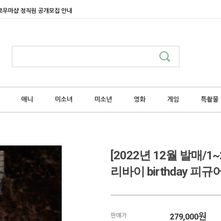
쿄우마샵 정직원 공개모집 안내
애니
미소녀
미소년
영화
게임
특촬물
[2022년 12월 발매/
리바이 birthday 피규어
279,000
원
판매가