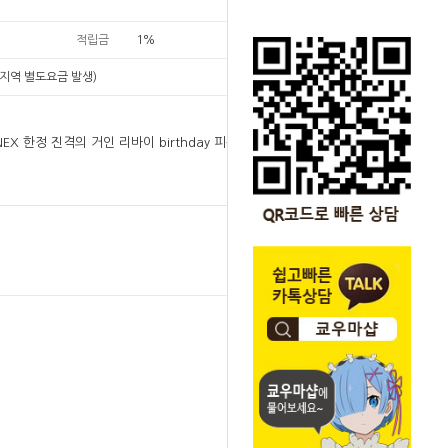
적립금
1%
지역 별도요금 발생)
NEX 한정 진격의 거인 리바이 birthday 피규어 1/7
원
279,000
279,000
원
SOLD OUT