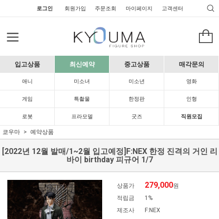
로그인
회원가입
주문조회
마이페이지
고객센터
입고상품
최신예약
중고상품
매각문의
애니
미소녀
미소년
영화
게임
특촬물
한정판
인형
로봇
프라모델
굿즈
직원모집
쿄우마
예약상품
[2022년 12월 발매/1~2월 입고예정]F:NEX 한정 진격의 거인 리
바이 birthday 피규어 1/7
279,000
상품가
원
적립금
1%
제조사
F:NEX