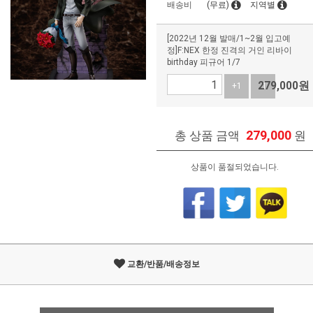
배송비
(무료)
지역별
[2022년 12월 발매/1~2월 입고예
정]F:NEX 한정 진격의 거인 리바이
birthday 피규어 1/7
279,000
원
+1
-1
279,000
총 상품 금액
원
상품이 품절되었습니다.
교환/반품/배송정보