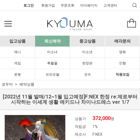
로그인
회원가입
주문조회
마이페이지
고객센터
입고상품
최신예약
중고상품
매각문의
애니
미소녀
미소년
영화
게임
특촬물
한정판
인형
로봇
프라모델
굿즈
직원모집
쿄우마
예약상품
[2022년 11월 발매/12~1월 입고예정]F:NEX 한정 re:제로부터
시작하는 이세계 생활 에키드나 차이나드레스 ver 1/7
372,000
상품가
원
적립금
1%
제조사
F:NEX