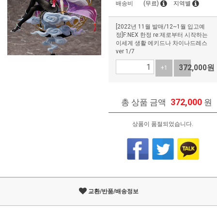
배송비
(무료)
지역별
[2022년 11월 발매/12~1월 입고예
정]F:NEX 한정 re:제로부터 시작하는
이세계 생활 에키드나 차이나드레스
ver 1/7
372,000
원
+1
-1
372,000
총 상품 금액
원
상품이 품절되었습니다.
교환/반품/배송정보