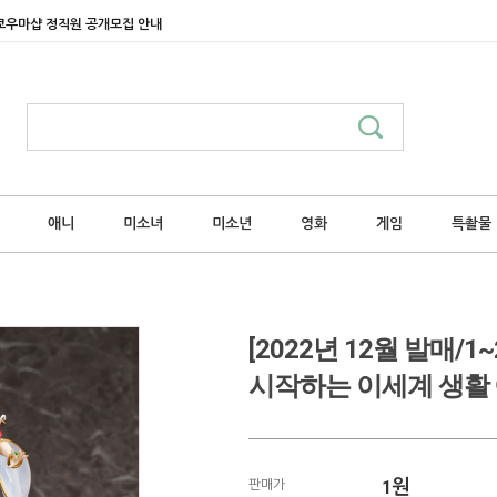
쿄우마샵 정직원 공개모집 안내
애니
미소녀
미소년
영화
게임
특촬물
[2022년 12월 발매/1
시작하는 이세계 생활 에
1
원
판매가