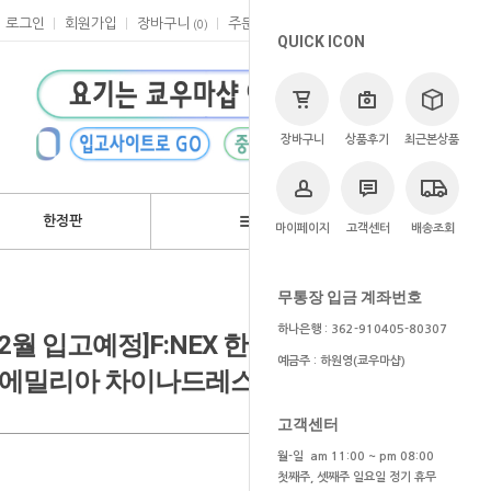
로그인
회원가입
장바구니
주문
마이페이지
고객센터
(
0
)
QUICK ICON
장바구니
상품후기
최근본상품
한정판
브랜드
마이페이지
고객센터
배송조회
>
쿄우마
> 예약상품
무통장 입금 계좌번호
하나은행 : 362-910405-80307
~2월 입고예정]F:NEX 한정 re:제로부터
예금주 : 하원영(쿄우마샵)
밀리아 차이나드레스 ver 1/7
고객센터
월-일 am 11:00 ~ pm 08:00
첫째주, 셋째주 일요일 정기 휴무