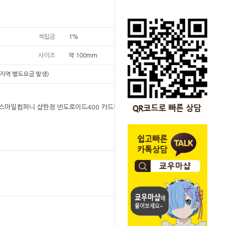
적립금
1%
사이즈
약 100mm
지역 별도요금 발생)
]굿스마일컴퍼니 샵한정 넨도로이드400 카드캡터 사
원
92,000
92,000
원
SOLD OUT