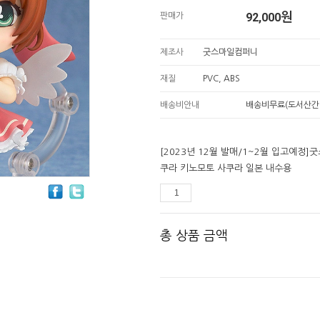
92,000
원
판매가
제조사
굿스마일컴퍼니
재질
PVC, ABS
배송비안내
배송비무료(도서산간
[2023년 12월 발매/1~2월 입고예정
쿠라 키노모토 사쿠라 일본 내수용
총 상품 금액