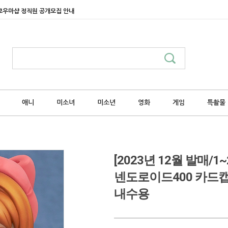
쿄우마샵 정직원 공개모집 안내
애니
미소녀
미소년
영화
게임
특촬물
[2023년 12월 발매
넨도로이드400 카드
내수용