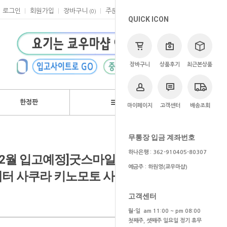
로그인
회원가입
장바구니
주문
마이페이지
고객센터
(
0
)
QUICK ICON
장바구니
상품후기
최근본상품
한정판
브랜드
마이페이지
고객센터
배송조회
>
쿄우마
> 예약상품
무통장 입금 계좌번호
하나은행 : 362-910405-80307
/1~2월 입고예정]굿스마일컴퍼니 샵한정
예금주 : 하원영(쿄우마샵)
캡터 사쿠라 키노모토 사쿠라 일본
고객센터
월-일 am 11:00 ~ pm 08:00
첫째주, 셋째주 일요일 정기 휴무