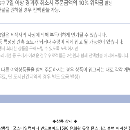
◆상품 상세
◆
상품명 : 굿스마일컴퍼니 넨도로이드1596 유희왕 듀얼 몬스터즈 블랙 매지션 