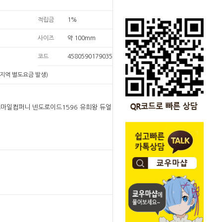
적립금
1%
사이즈
약 100mm
코드
4580590179035
지역 별도요금 발생)
굿스마일컴퍼니 넨도로이드1596 유희왕 듀얼 몬스터
원
65,000
65,000
원
SOLD OUT