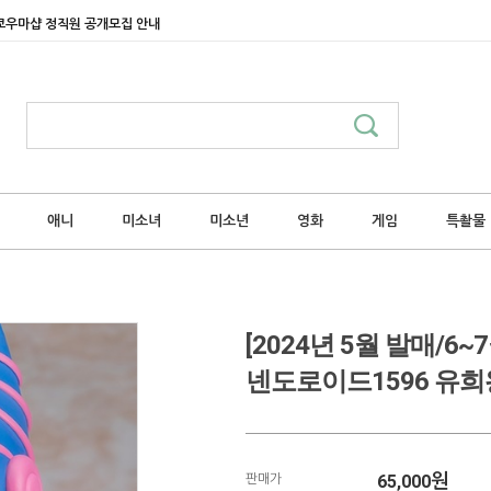
쿄우마샵 정직원 공개모집 안내
애니
미소녀
미소년
영화
게임
특촬물
[2024년 5월 발매/
넨도로이드1596 유희
65,000
원
판매가