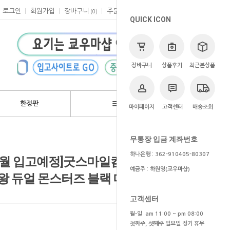
로그인
회원가입
장바구니
주문
마이페이지
고객센터
(
0
)
QUICK ICON
장바구니
상품후기
최근본상품
한정판
브랜드
마이페이지
고객센터
배송조회
>
쿄우마
> 예약상품
무통장 입금 계좌번호
하나은행 : 362-910405-80307
6~7월 입고예정]굿스마일컴퍼니
예금주 : 하원영(쿄우마샵)
왕 듀얼 몬스터즈 블랙 매지션 걸
고객센터
월-일 am 11:00 ~ pm 08:00
첫째주, 셋째주 일요일 정기 휴무