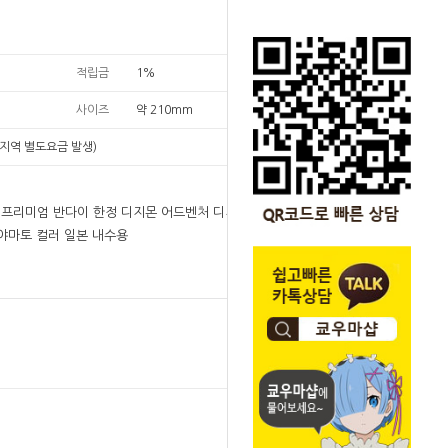
적립금
1%
사이즈
약 210mm
지역 별도요금 발생)
예정]프리미엄 반다이 한정 디지몬 어드벤처 디지바이스
시다 야마토 컬러 일본 내수용
원
242,000
242,000
원
SOLD OUT