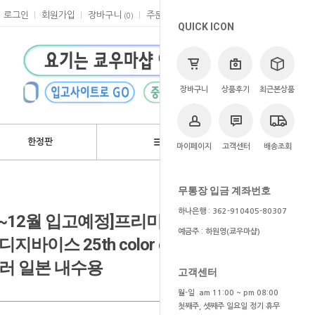
로그인
회원가입
장바구니
주문
마이페이지
고객센터
(
0
)
QUICK ICON
장바구니
상품후기
최근본상품
한정판
브랜드
마이페이지
고객센터
배송조회
>
쿄우마
> 예약상품
무통장 입금 계좌번호
하나은행 : 362-910405-80307
/11~12월 입고예정]프리미엄 반다이
예금주 : 하원영(쿄우마샵)
스 25th color evolution dx
러 일본 내수용
고객센터
월-일 am 11:00 ~ pm 08:00
첫째주, 셋째주 일요일 정기 휴무