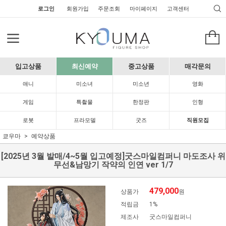
로그인
회원가입
주문조회
마이페이지
고객센터
입고상품
최신예약
중고상품
매각문의
애니
미소녀
미소년
영화
게임
특촬물
한정판
인형
로봇
프라모델
굿즈
직원모집
쿄우마
예약상품
[2025년 3월 발매/4~5월 입고예정]굿스마일컴퍼니 마도조사 위
무선&남망기 작약의 인연 ver 1/7
479,000
상품가
원
적립금
1%
제조사
굿스마일컴퍼니