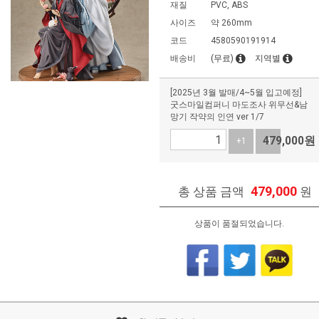
재질
PVC, ABS
사이즈
약 260mm
코드
4580590191914
배송비
(무료)
지역별
[2025년 3월 발매/4~5월 입고예정]
굿스마일컴퍼니 마도조사 위무선&남
망기 작약의 인연 ver 1/7
479,000
원
+1
-1
479,000
총 상품 금액
원
상품이 품절되었습니다.