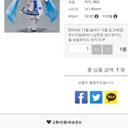
재질
PVC, ABS
사이즈
약 140mm
배송비
(무료)
지역별
[2024년 12월 발매/1~2월 입고예정]
굿스마일컴퍼니 샵한정 넨도로이드
돌 보컬로이드 유키 미쿠
1
원
+1
-1
1
총 상품 금액
원
상품이 품절되었습니다.
교환/반품/배송정보