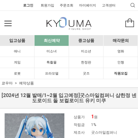
로그인
회원가입
주문조회
마이페이지
고객센터
입고상품
최신예약
중고상품
매각문의
애니
미소녀
미소년
영화
게임
특촬물
한정판
인형
로봇
프라모델
굿즈
직원모집
쿄우마
예약상품
[2024년 12월 발매/1~2월 입고예정]굿스마일컴퍼니 샵한정 넨
도로이드 돌 보컬로이드 유키 미쿠
1
상품가
원
적립금
1%
제조사
굿스마일컴퍼니