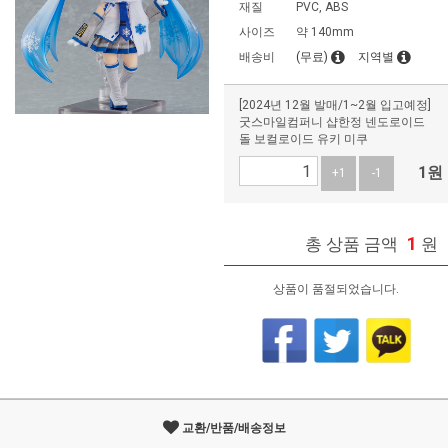
재질
PVC, ABS
사이즈
약 140mm
배송비
(무료)
지역별
[2024년 12월 발매/1~2월 입고예정]
굿스마일컴퍼니 샵한정 넨도로이드
돌 보컬로이드 유키 미쿠
1
원
+1
-1
1
총 상품 금액
원
상품이 품절되었습니다.
교환/반품/배송정보