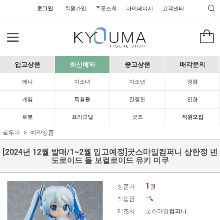
로그인
회원가입
주문조회
마이페이지
고객센터
입고상품
최신예약
중고상품
매각문의
애니
미소녀
미소년
영화
게임
특촬물
한정판
인형
로봇
프라모델
굿즈
직원모집
쿄우마
예약상품
[2024년 12월 발매/1~2월 입고예정]굿스마일컴퍼니 샵한정 넨
도로이드 돌 보컬로이드 유키 미쿠
1
상품가
원
적립금
1%
제조사
굿스마일컴퍼니