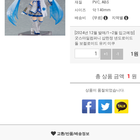
재질
PVC, ABS
사이즈
약 140mm
배송비
(무료)
지역별
[2024년 12월 발매/1~2월 입고예정]
굿스마일컴퍼니 샵한정 넨도로이드
돌 보컬로이드 유키 미쿠
1
원
+1
-1
1
총 상품 금액
원
상품이 품절되었습니다.
교환/반품/배송정보