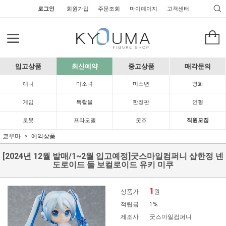
로그인
회원가입
주문조회
마이페이지
고객센터
입고상품
최신예약
중고상품
매각문의
애니
미소녀
미소년
영화
게임
특촬물
한정판
인형
로봇
프라모델
굿즈
직원모집
쿄우마
예약상품
[2024년 12월 발매/1~2월 입고예정]굿스마일컴퍼니 샵한정 넨
도로이드 돌 보컬로이드 유키 미쿠
1
상품가
원
적립금
1%
제조사
굿스마일컴퍼니