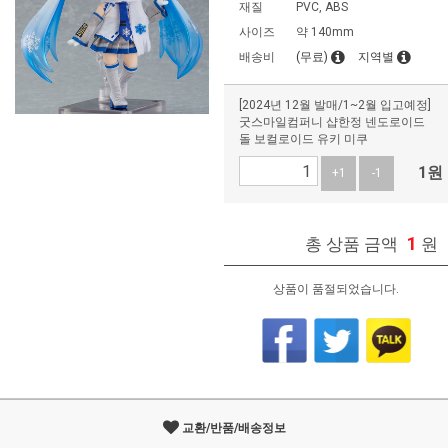
재질
PVC, ABS
사이즈
약 140mm
배송비
(무료)
지역별
[2024년 12월 발매/1~2월 입고예정]
굿스마일컴퍼니 샵한정 넨도로이드
돌 보컬로이드 유키 미쿠
1
원
+1
-1
1
총 상품 금액
원
상품이 품절되었습니다.
교환/반품/배송정보