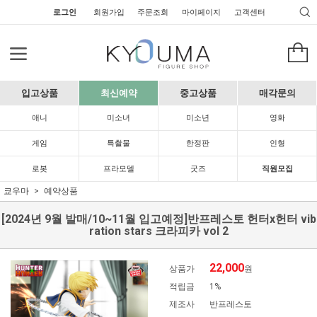
로그인
회원가입
주문조회
마이페이지
고객센터
입고상품
최신예약
중고상품
매각문의
애니
미소녀
미소년
영화
게임
특촬물
한정판
인형
로봇
프라모델
굿즈
직원모집
쿄우마
예약상품
[2024년 9월 발매/10~11월 입고예정]반프레스토 헌터x헌터 vib
ration stars 크라피카 vol 2
22,000
상품가
원
적립금
1%
제조사
반프레스토