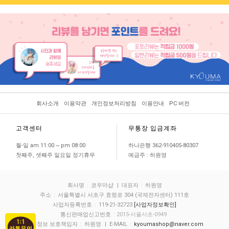
회사소개
이용약관
개인정보처리방침
이용안내
PC 버전
고객센터
무통장 입금계좌
월-일 am 11:00 ~ pm 08:00
하나은행 362-910405-80307
첫째주, 셋째주 일요일 정기휴무
예금주 : 하원영
회사명
:
쿄우마샵
| 대표자
:
하원영
주소
:
서울특별시 서초구 효령로 304 (국제전자센터) 111호
사업자등록번호
:
119-21-32723
[사업자정보확인]
통신판매업신고번호
: 2015-서울서초-0949
개인정보 보호책임자
:
하원영
| E-MAIL
:
kyoumashop@naver.com