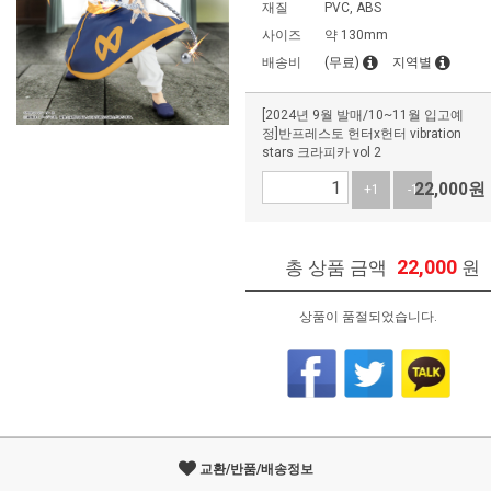
재질
PVC, ABS
사이즈
약 130mm
배송비
(무료)
지역별
[2024년 9월 발매/10~11월 입고예
정]반프레스토 헌터x헌터 vibration
stars 크라피카 vol 2
22,000
원
+1
-1
22,000
총 상품 금액
원
상품이 품절되었습니다.
교환/반품/배송정보