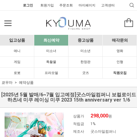
로그인
회원가입
주문조회
마이페이지
고객센터
입고상품
최신예약
중고상품
매각문의
애니
미소녀
미소년
영화
게임
특촬물
한정판
인형
로봇
프라모델
굿즈
직원모집
쿄우마
예약상품
[2025년 5월 발매/6~7월 입고예정]굿스마일컴퍼니 보컬로이드
하츠네 미쿠 레이싱 미쿠 2023 15th anniversary ver 1/6
298,000
상품가
원
적립금
1%
제조사
굿스마일컴퍼니