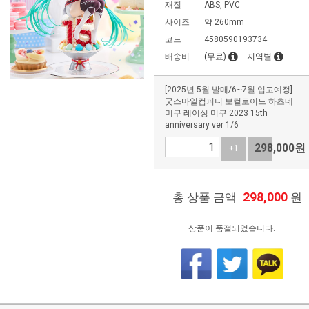
재질
ABS, PVC
사이즈
약 260mm
코드
4580590193734
배송비
(무료)
지역별
[2025년 5월 발매/6~7월 입고예정]
굿스마일컴퍼니 보컬로이드 하츠네
미쿠 레이싱 미쿠 2023 15th
anniversary ver 1/6
298,000
원
+1
-1
298,000
총 상품 금액
원
상품이 품절되었습니다.