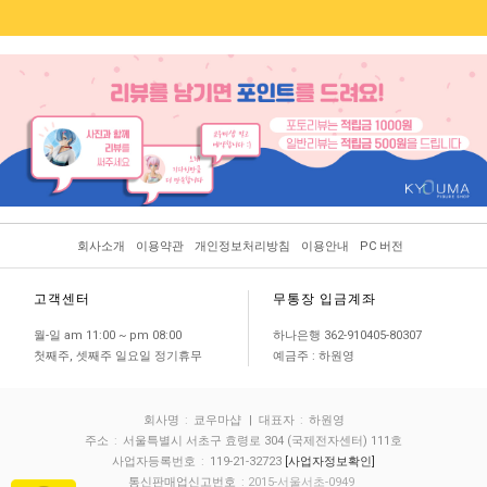
회사소개
이용약관
개인정보처리방침
이용안내
PC 버전
고객센터
무통장 입금계좌
월-일 am 11:00 ~ pm 08:00
하나은행 362-910405-80307
첫째주, 셋째주 일요일 정기휴무
예금주 : 하원영
회사명
:
쿄우마샵
| 대표자
:
하원영
주소
:
서울특별시 서초구 효령로 304 (국제전자센터) 111호
사업자등록번호
:
119-21-32723
[사업자정보확인]
통신판매업신고번호
: 2015-서울서초-0949