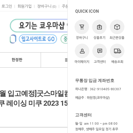
로그인
회원가입
장바구니
주문
마이페이지
고객센터
(
0
)
QUICK ICON
장바구니
상품후기
최근본상품
한정판
브랜드
마이페이지
고객센터
배송조회
>
쿄우마
> 예약상품
무통장 입금 계좌번호
하나은행 : 362-910405-80307
6~7월 입고예정]굿스마일컴퍼니
예금주 : 하원영(쿄우마샵)
싱 미쿠 2023 15th anniversary
고객센터
월-일 am 11:00 ~ pm 08:00
첫째주, 셋째주 일요일 정기 휴무