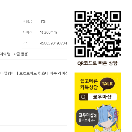
적립금
1%
사이즈
약 260mm
코드
4580590193734
지역 별도요금 발생)
굿스마일컴퍼니 보컬로이드 하츠네 미쿠 레이싱 미쿠
원
298,000
298,000
원