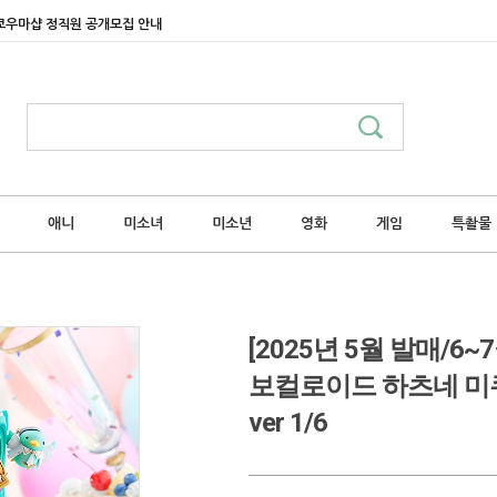
쿄우마샵 정직원 공개모집 안내
애니
미소녀
미소년
영화
게임
특촬물
[2025년 5월 발매/
보컬로이드 하츠네 미쿠 레이
ver 1/6