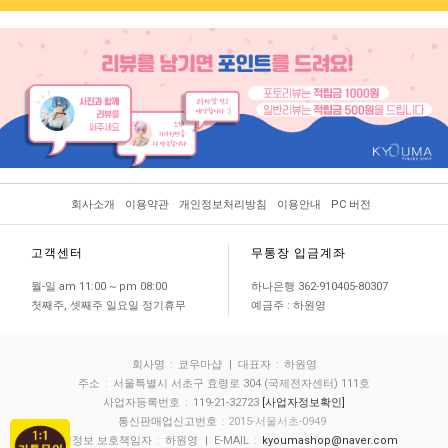
회사소개
이용약관
개인정보처리방침
이용안내
PC 버전
고객센터
무통장 입금계좌
월-일 am 11:00 ~ pm 08:00
하나은행 362-910405-80307
첫째주, 셋째주 일요일 정기휴무
예금주 : 하원영
회사명
:
쿄우마샵
| 대표자
:
하원영
주소
:
서울특별시 서초구 효령로 304 (국제전자센터) 111호
사업자등록번호
:
119-21-32723
[사업자정보확인]
통신판매업신고번호
: 2015-서울서초-0949
개인정보 보호책임자
:
하원영
| E-MAIL
:
kyoumashop@naver.com