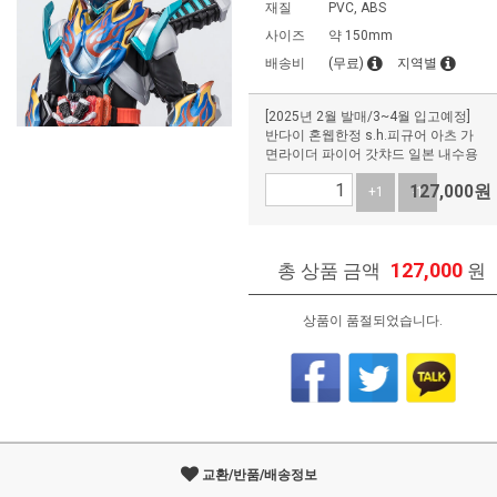
재질
PVC, ABS
사이즈
약 150mm
배송비
(무료)
지역별
[2025년 2월 발매/3~4월 입고예정]
반다이 혼웹한정 s.h.피규어 아츠 가
면라이더 파이어 갓챠드 일본 내수용
127,000
원
+1
-1
127,000
총 상품 금액
원
상품이 품절되었습니다.
교환/반품/배송정보