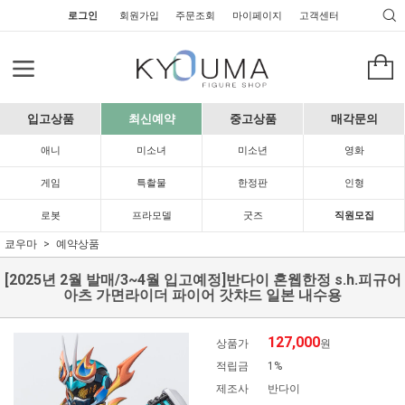
로그인
회원가입
주문조회
마이페이지
고객센터
입고상품
최신예약
중고상품
매각문의
애니
미소녀
미소년
영화
게임
특촬물
한정판
인형
로봇
프라모델
굿즈
직원모집
쿄우마
예약상품
[2025년 2월 발매/3~4월 입고예정]반다이 혼웹한정 s.h.피규어
아츠 가면라이더 파이어 갓챠드 일본 내수용
127,000
상품가
원
적립금
1%
제조사
반다이