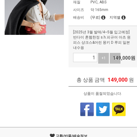
재질
PVC, ABS
사이즈
약 165mm
배송비
(무료)
지역별
[2025년 3월 발매/4~5월 입고예정]
반다이 혼웹한정 s.h.피규어 아츠 원
피스 샹크스&어린 몽키 D 루피 일본
내수용
149,000
원
+1
-1
149,000
총 상품 금액
원
상품이 품절되었습니다.
교환/반품/배송정보