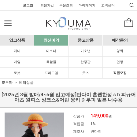
로그인
회원가입
주문조회
마이페이지
고객센터
입고상품
최신예약
중고상품
매각문의
애니
미소녀
미소년
영화
게임
특촬물
한정판
인형
로봇
프라모델
굿즈
직원모집
쿄우마
예약상품
[2025년 3월 발매/4~5월 입고예정]반다이 혼웹한정 s.h.피규어
아츠 원피스 샹크스&어린 몽키 D 루피 일본 내수용
149,000
상품가
원
적립금
1%
제조사
반다이