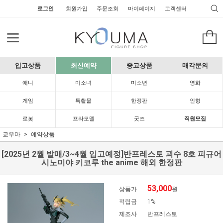
로그인
회원가입
주문조회
마이페이지
고객센터
입고상품
최신예약
중고상품
매각문의
애니
미소녀
미소년
영화
게임
특촬물
한정판
인형
로봇
프라모델
굿즈
직원모집
쿄우마
예약상품
[2025년 2월 발매/3~4월 입고예정]반프레스토 괴수 8호 피규어
시노미야 키코루 the anime 해외 한정판
53,000
상품가
원
적립금
1%
제조사
반프레스토