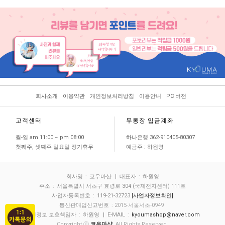
회사소개
이용약관
개인정보처리방침
이용안내
PC 버전
고객센터
무통장 입금계좌
월-일 am 11:00 ~ pm 08:00
하나은행 362-910405-80307
첫째주, 셋째주 일요일 정기휴무
예금주 : 하원영
회사명
:
쿄우마샵
| 대표자
:
하원영
주소
:
서울특별시 서초구 효령로 304 (국제전자센터) 111호
사업자등록번호
:
119-21-32723
[사업자정보확인]
통신판매업신고번호
: 2015-서울서초-0949
개인정보 보호책임자
:
하원영
| E-MAIL
:
kyoumashop@naver.com
Copyright ⓒ
쿄우마샵
. All Rights Reserved.