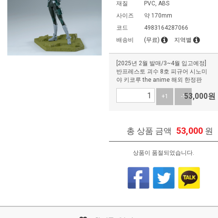
재질
PVC, ABS
사이즈
약 170mm
코드
4983164287066
배송비
(무료)
지역별
[2025년 2월 발매/3~4월 입고예정]
반프레스토 괴수 8호 피규어 시노미
야 키코루 the anime 해외 한정판
53,000
원
+1
-1
53,000
총 상품 금액
원
상품이 품절되었습니다.