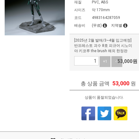
재질
PVC, ABS
사이즈
약 170mm
코드
4983164287059
배송비
(무료)
지역별
[2025년 2월 발매/3~4월 입고예정]
반프레스토 괴수 8호 피규어 시노미
야 키코루 the brush 해외 한정판
53,000
원
+1
-1
53,000
총 상품 금액
원
상품이 품절되었습니다.