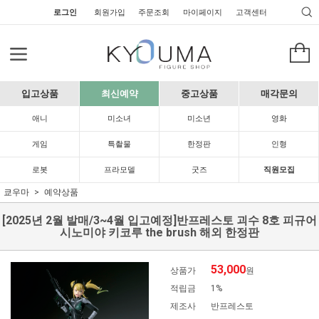
로그인
회원가입
주문조회
마이페이지
고객센터
입고상품
최신예약
중고상품
매각문의
애니
미소녀
미소년
영화
게임
특촬물
한정판
인형
로봇
프라모델
굿즈
직원모집
쿄우마
예약상품
[2025년 2월 발매/3~4월 입고예정]반프레스토 괴수 8호 피규어
시노미야 키코루 the brush 해외 한정판
53,000
상품가
원
적립금
1%
제조사
반프레스토