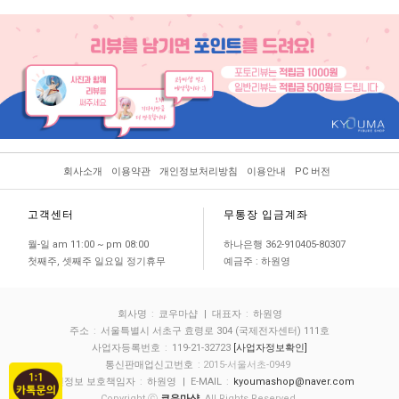
회사소개
이용약관
개인정보처리방침
이용안내
PC 버전
고객센터
무통장 입금계좌
월-일 am 11:00 ~ pm 08:00
하나은행 362-910405-80307
첫째주, 셋째주 일요일 정기휴무
예금주 : 하원영
회사명
:
쿄우마샵
| 대표자
:
하원영
주소
:
서울특별시 서초구 효령로 304 (국제전자센터) 111호
사업자등록번호
:
119-21-32723
[사업자정보확인]
통신판매업신고번호
: 2015-서울서초-0949
개인정보 보호책임자
:
하원영
| E-MAIL
:
kyoumashop@naver.com
Copyright ⓒ
쿄우마샵
. All Rights Reserved.