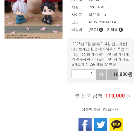
재질
PVC, ABS
사이즈
약 110mm
코드
4535123841514
배송비
(무료)
지역별
[2025년 2월 발매/3~4월 입고예정]
메가토레샵 한정 메가하우스 룩업 시
리즈 극장판 게게게의 키타로 게게게
의 수수께끼 키타로의 아버지 게게로
&미즈키 전 2종 세트 샵 특전
110,000
원
+1
-1
110,000
총 상품 금액
원
상품이 품절되었습니다.