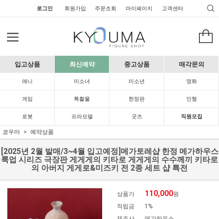
로그인
회원가입
주문조회
마이페이지
고객센터
입고상품
최신예약
중고상품
매각문의
애니
미소녀
미소년
영화
게임
특촬물
한정판
인형
로봇
프라모델
굿즈
직원모집
쿄우마
예약상품
[2025년 2월 발매/3~4월 입고예정]메가토레샵 한정 메가하우스
룩업 시리즈 극장판 게게게의 키타로 게게게의 수수께끼 키타로
의 아버지 게게로&미즈키 전 2종 세트 샵 특전
110,000
상품가
원
적립금
1%
제조사
메가하우스