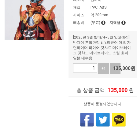
재질
PVC, ABS
사이즈
약 200mm
배송비
(무료)
지역별
[2025년 3월 발매/4~5월 입고예정]
반다이 혼웹한정 s.h.피규어 아츠 가
면라이더 파이어 갓챠드 데이브레이
크 갓챠드 데이브레이드 스팀 호퍼
일본 내수용
135,000
원
+1
-1
135,000
총 상품 금액
원
상품이 품절되었습니다.