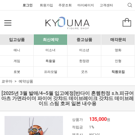
로그인
회원가입
주문조회
마이페이지
고객센터
입고상품
최신예약
중고상품
매각문의
애니
미소녀
미소년
영화
게임
특촬물
한정판
인형
로봇
프라모델
굿즈
직원모집
쿄우마
예약상품
[2025년 3월 발매/4~5월 입고예정]반다이 혼웹한정 s.h.피규어
아츠 가면라이더 파이어 갓챠드 데이브레이크 갓챠드 데이브레
이드 스팀 호퍼 일본 내수용
135,000
상품가
원
적립금
1%
제조사
반다이