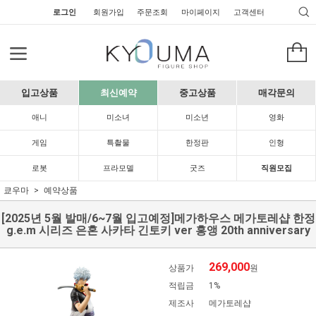
로그인
회원가입
주문조회
마이페이지
고객센터
입고상품
최신예약
중고상품
매각문의
애니
미소녀
미소년
영화
게임
특촬물
한정판
인형
로봇
프라모델
굿즈
직원모집
쿄우마
예약상품
[2025년 5월 발매/6~7월 입고예정]메가하우스 메가토레샵 한정
g.e.m 시리즈 은혼 사카타 긴토키 ver 홍앵 20th anniversary
269,000
상품가
원
적립금
1%
제조사
메가토레샵