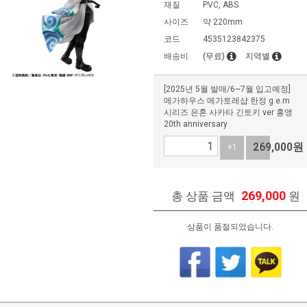
재질
PVC, ABS
사이즈
약 220mm
코드
4535123842375
배송비
(무료)
지역별
[2025년 5월 발매/6~7월 입고예정]
메가하우스 메가토레샵 한정 g.e.m
시리즈 은혼 사카타 긴토키 ver 홍앵
20th anniversary
269,000
원
+1
-1
269,000
총 상품 금액
원
상품이 품절되었습니다.