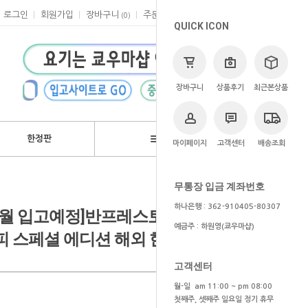
로그인
회원가입
장바구니
주문
마이페이지
고객센터
(
0
)
QUICK ICON
장바구니
상품후기
최근본상품
한정판
브랜드
마이페이지
고객센터
배송조회
>
쿄우마
> 예약상품
무통장 입금 계좌번호
하나은행 : 362-910405-80307
6~7월 입고예정]반프레스토 원피스
예금주 : 하원영(쿄우마샵)
피 스페셜 에디션 해외 한정판
고객센터
월-일 am 11:00 ~ pm 08:00
첫째주, 셋째주 일요일 정기 휴무