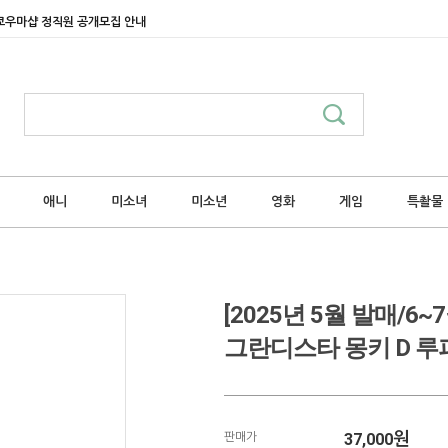
쿄우마샵 정직원 공개모집 안내
애니
미소녀
미소년
영화
게임
특촬물
[2025년 5월 발매/
그란디스타 몽키 D 루
37,000
원
판매가