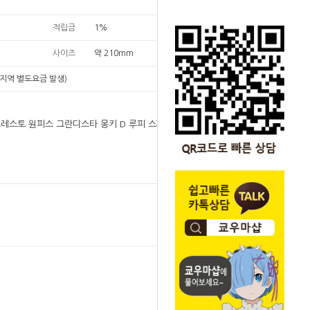
적립금
1%
사이즈
약 210mm
지역 별도요금 발생)
반프레스토 원피스 그란디스타 몽키 D 루피 스페셜 에
원
37,000
37,000
원
SOLD OUT