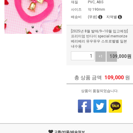
재질
PVC, ABS
사이즈
약 190mm
배송비
(무료)
지역별
[2025년 8월 발매/9~10월 입고예정]
프리미엄 반다이 special memorize
베리베리 뮤우뮤우 스트로벨벨 일본
내수용
109,000
원
+1
-1
109,000
총 상품 금액
원
상품이 품절되었습니다.
교환/반품/배송정보