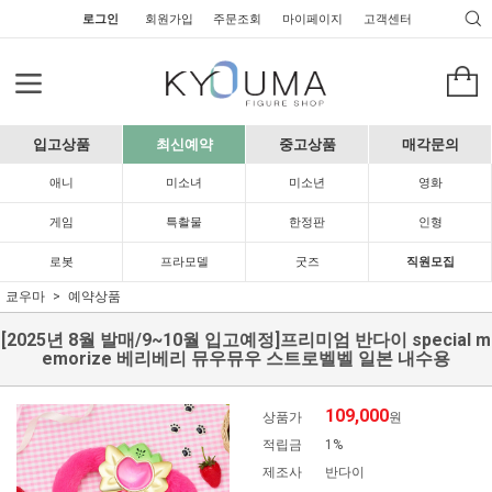
로그인
회원가입
주문조회
마이페이지
고객센터
입고상품
최신예약
중고상품
매각문의
애니
미소녀
미소년
영화
게임
특촬물
한정판
인형
로봇
프라모델
굿즈
직원모집
쿄우마
예약상품
[2025년 8월 발매/9~10월 입고예정]프리미엄 반다이 special m
emorize 베리베리 뮤우뮤우 스트로벨벨 일본 내수용
109,000
상품가
원
적립금
1%
제조사
반다이