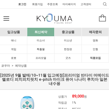
로그인
회원가입
주문조회
마이페이지
고객센터
입고상품
최신예약
중고상품
매각문의
애니
미소녀
미소년
영화
게임
특촬물
한정판
인형
로봇
프라모델
굿즈
직원모집
쿄우마
예약상품
[2025년 9월 발매/10~11월 입고예정]프리미엄 반다이 머메이드
멜로디 피치피치핏치 e-pitch 마이크 퓨어 나나미 루치아 일본
내수용
89,000
상품가
원
적립금
1%
제조사
반다이