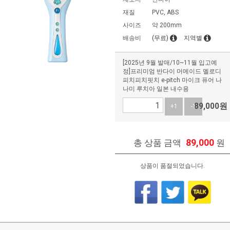
재질
PVC, ABS
사이즈
약 200mm
배송비
(무료)
지역별
[2025년 9월 발매/10~11월 입고예
정]프리미엄 반다이 머메이드 멜로디
피치피치핏치 e-pitch 마이크 퓨어 나
나미 루치아 일본 내수용
89,000
원
+1
-1
89,000
총 상품 금액
원
상품이 품절되었습니다.