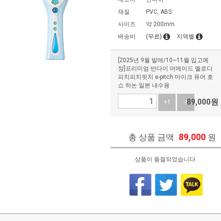
재질
PVC, ABS
사이즈
약 200mm
배송비
(무료)
지역별
[2025년 9월 발매/10~11월 입고예
정]프리미엄 반다이 머메이드 멜로디
피치피치핏치 e-pitch 마이크 퓨어 호
쇼 하논 일본 내수용
89,000
원
+1
-1
89,000
총 상품 금액
원
상품이 품절되었습니다.