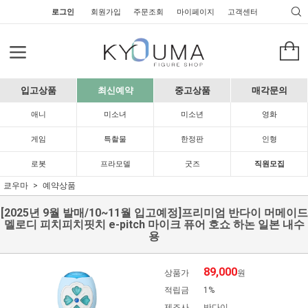
로그인
회원가입
주문조회
마이페이지
고객센터
입고상품
최신예약
중고상품
매각문의
애니
미소녀
미소년
영화
게임
특촬물
한정판
인형
로봇
프라모델
굿즈
직원모집
쿄우마
예약상품
[2025년 9월 발매/10~11월 입고예정]프리미엄 반다이 머메이드
멜로디 피치피치핏치 e-pitch 마이크 퓨어 호쇼 하논 일본 내수
용
89,000
상품가
원
적립금
1%
제조사
반다이