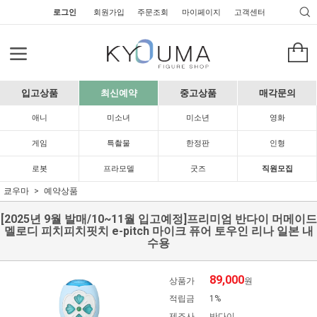
로그인
회원가입
주문조회
마이페이지
고객센터
입고상품
최신예약
중고상품
매각문의
애니
미소녀
미소년
영화
게임
특촬물
한정판
인형
로봇
프라모델
굿즈
직원모집
쿄우마
예약상품
[2025년 9월 발매/10~11월 입고예정]프리미엄 반다이 머메이드
멜로디 피치피치핏치 e-pitch 마이크 퓨어 토우인 리나 일본 내
수용
89,000
상품가
원
적립금
1%
제조사
반다이