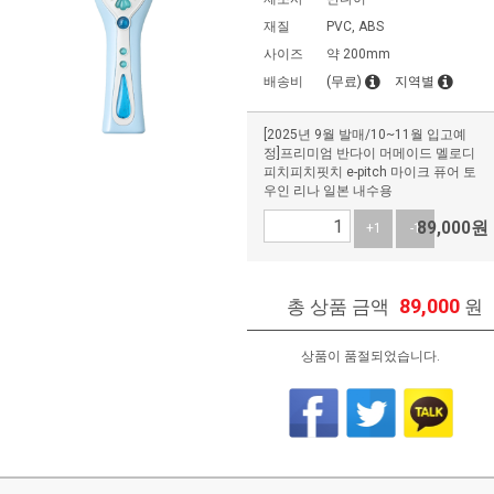
재질
PVC, ABS
사이즈
약 200mm
배송비
(무료)
지역별
[2025년 9월 발매/10~11월 입고예
정]프리미엄 반다이 머메이드 멜로디
피치피치핏치 e-pitch 마이크 퓨어 토
우인 리나 일본 내수용
89,000
원
+1
-1
89,000
총 상품 금액
원
상품이 품절되었습니다.