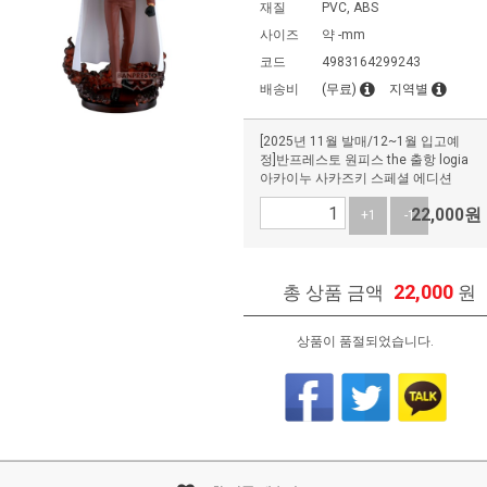
재질
PVC, ABS
사이즈
약 -mm
코드
4983164299243
배송비
(무료)
지역별
[2025년 11월 발매/12~1월 입고예
정]반프레스토 원피스 the 출항 logia
아카이누 사카즈키 스페셜 에디션
22,000
원
+1
-1
22,000
총 상품 금액
원
상품이 품절되었습니다.