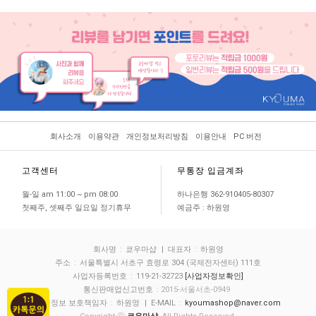
회사소개
이용약관
개인정보처리방침
이용안내
PC 버전
고객센터
무통장 입금계좌
월-일 am 11:00 ~ pm 08:00
하나은행 362-910405-80307
첫째주, 셋째주 일요일 정기휴무
예금주 : 하원영
회사명
:
쿄우마샵
| 대표자
:
하원영
주소
:
서울특별시 서초구 효령로 304 (국제전자센터) 111호
사업자등록번호
:
119-21-32723
[사업자정보확인]
통신판매업신고번호
: 2015-서울서초-0949
개인정보 보호책임자
:
하원영
| E-MAIL
:
kyoumashop@naver.com