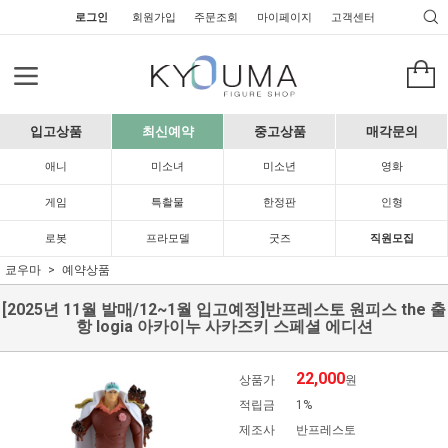
로그인
회원가입
주문조회
마이페이지
고객센터
입고상품
최신예약
중고상품
매각문의
애니
미소녀
미소년
영화
게임
특촬물
한정판
인형
로봇
프라모델
굿즈
직원모집
쿄우마
예약상품
[2025년 11월 발매/12~1월 입고예정]반프레스토 원피스 the 출
항 logia 아카이누 사카즈키 스페셜 에디션
22,000
상품가
원
적립금
1%
제조사
반프레스토