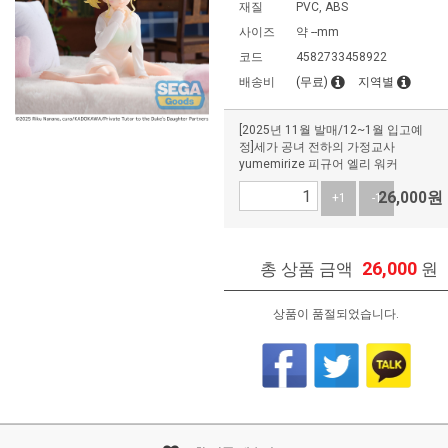
재질
PVC, ABS
사이즈
약 --mm
코드
4582733458922
배송비
(무료)
지역별
[2025년 11월 발매/12~1월 입고예
정]세가 공녀 전하의 가정교사
yumemirize 피규어 엘리 워커
26,000
원
+1
-1
26,000
총 상품 금액
원
상품이 품절되었습니다.