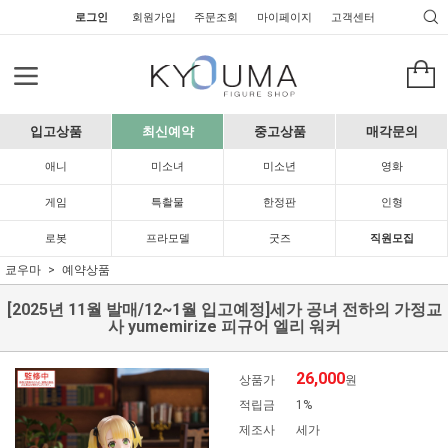
로그인
회원가입
주문조회
마이페이지
고객센터
입고상품
최신예약
중고상품
매각문의
애니
미소녀
미소년
영화
게임
특촬물
한정판
인형
로봇
프라모델
굿즈
직원모집
쿄우마
예약상품
[2025년 11월 발매/12~1월 입고예정]세가 공녀 전하의 가정교
사 yumemirize 피규어 엘리 워커
26,000
상품가
원
적립금
1%
제조사
세가