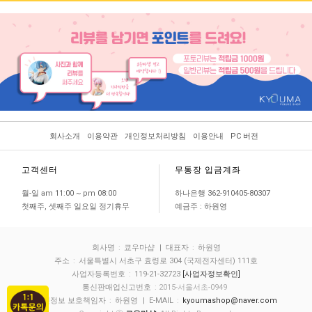
회사소개
이용약관
개인정보처리방침
이용안내
PC 버전
고객센터
무통장 입금계좌
월-일 am 11:00 ~ pm 08:00
하나은행 362-910405-80307
첫째주, 셋째주 일요일 정기휴무
예금주 : 하원영
회사명
:
쿄우마샵
| 대표자
:
하원영
주소
:
서울특별시 서초구 효령로 304 (국제전자센터) 111호
사업자등록번호
:
119-21-32723
[사업자정보확인]
통신판매업신고번호
: 2015-서울서초-0949
개인정보 보호책임자
:
하원영
| E-MAIL
:
kyoumashop@naver.com