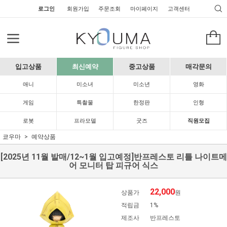
로그인
회원가입
주문조회
마이페이지
고객센터
입고상품
최신예약
중고상품
매각문의
애니
미소녀
미소년
영화
게임
특촬물
한정판
인형
로봇
프라모델
굿즈
직원모집
쿄우마
예약상품
[2025년 11월 발매/12~1월 입고예정]반프레스토 리틀 나이트메
어 모니터 탑 피규어 식스
22,000
상품가
원
적립금
1%
제조사
반프레스토