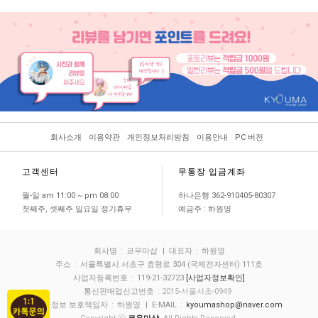
회사소개
이용약관
개인정보처리방침
이용안내
PC 버전
고객센터
무통장 입금계좌
월-일 am 11:00 ~ pm 08:00
하나은행 362-910405-80307
첫째주, 셋째주 일요일 정기휴무
예금주 : 하원영
회사명
:
쿄우마샵
| 대표자
:
하원영
주소
:
서울특별시 서초구 효령로 304 (국제전자센터) 111호
사업자등록번호
:
119-21-32723
[사업자정보확인]
통신판매업신고번호
: 2015-서울서초-0949
개인정보 보호책임자
:
하원영
| E-MAIL
:
kyoumashop@naver.com