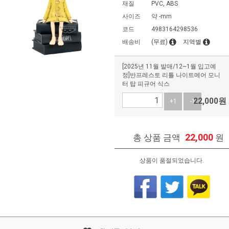
재질
PVC, ABS
사이즈
약 -mm
코드
4983164298536
배송비
(무료)
지역별
[2025년 11월 발매/12~1월 입고예
정]반프레스토 리틀 나이트메어 모니
터 탑 피규어 식스
22,000
원
+1
-1
22,000
총 상품 금액
원
상품이 품절되었습니다.