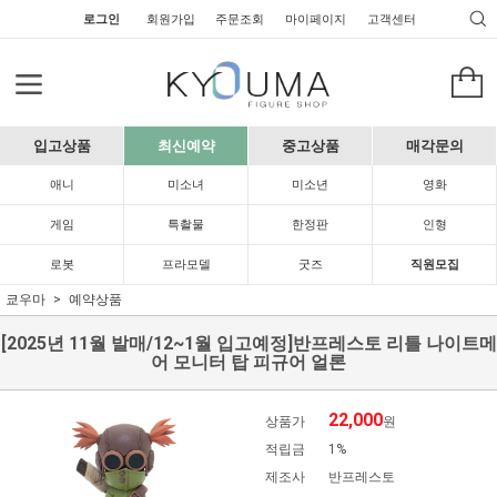
로그인
회원가입
주문조회
마이페이지
고객센터
입고상품
최신예약
중고상품
매각문의
애니
미소녀
미소년
영화
게임
특촬물
한정판
인형
로봇
프라모델
굿즈
직원모집
쿄우마
예약상품
[2025년 11월 발매/12~1월 입고예정]반프레스토 리틀 나이트메
어 모니터 탑 피규어 얼론
22,000
상품가
원
적립금
1%
제조사
반프레스토