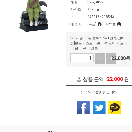
재질
PVC, ABS
사이즈
약 -mm
코드
4983164298543
배송비
(무료)
지역별
[2025년 11월 발매/12~1월 입고예
정]반프레스토 리틀 나이트메어 모니
터 탑 피규어 얼론
22,000
원
+1
-1
22,000
총 상품 금액
원
상품이 품절되었습니다.