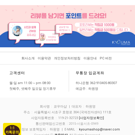
회사소개
이용약관
개인정보처리방침
이용안내
PC 버전
고객센터
무통장 입금계좌
월-일 am 11:00 ~ pm 08:00
하나은행 362-910405-80307
첫째주, 셋째주 일요일 정기휴무
예금주 : 하원영
회사명
:
쿄우마샵
| 대표자
:
하원영
주소
:
서울특별시 서초구 효령로 304 (국제전자센터) 111호
사업자등록번호
:
119-21-32723
[사업자정보확인]
통신판매업신고번호
: 2015-서울서초-0949
개인정보 보호책임자
:
하원영
| E-MAIL
:
kyoumashop@naver.com