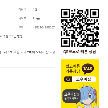
적립금
1%
사이즈
약 -mm
코드
4983164298567
지역 별도요금 발생)
정]반프레스토 리틀 나이트메어 모니터 탑 피규어 로우
원
22,000
22,000
원
SOLD OUT