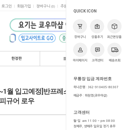
로그인
회원가입
장바구니
주문
마이페이지
고객센터
(
0
)
QUICK ICON
장바구니
상품후기
최근본상품
한정판
브랜드
마이페이지
고객센터
배송조회
>
쿄우마
> 예약상품
무통장 입금 계좌번호
하나은행 : 362-910405-80307
/12~1월 입고예정]반프레스토 리틀
예금주 : 하원영(쿄우마샵)
 피규어 로우
고객센터
월-일 am 11:00 ~ pm 08:00
첫째주, 셋째주 일요일 정기 휴무