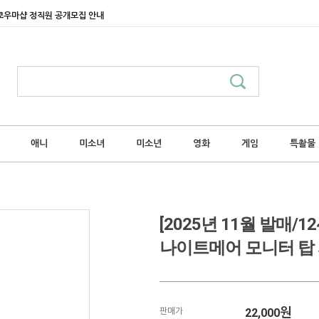
쿄우마샵 정직원 공개모집 안내
애니
미소녀
미소년
영화
게임
특촬물
[2025년 11월 발매
나이트메어 모니터 탑
22,000
원
판매가