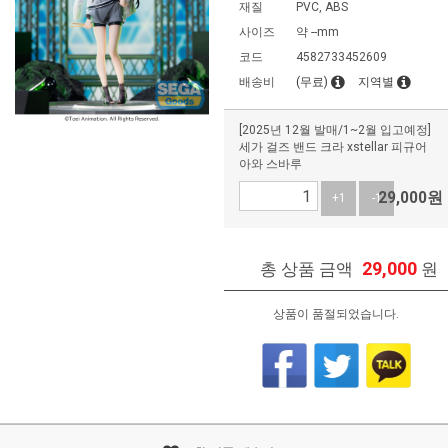
재질
PVC, ABS
사이즈
약 --mm
코드
4582733452609
배송비
(무료)
지역별
[2025년 12월 발매/1~2월 입고예정]
세가 걸즈 밴드 크라 xstellar 피규어
아와 스바루
29,000
원
+1
-1
29,000
총 상품 금액
원
상품이 품절되었습니다.