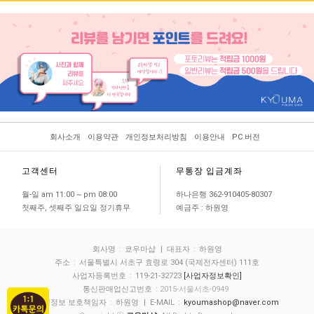
회사소개
이용약관
개인정보처리방침
이용안내
PC 버전
고객센터
무통장 입금계좌
월-일 am 11:00 ~ pm 08:00
하나은행 362-910405-80307
첫째주, 셋째주 일요일 정기휴무
예금주 : 하원영
회사명
:
쿄우마샵
| 대표자
:
하원영
주소
:
서울특별시 서초구 효령로 304 (국제전자센터) 111호
사업자등록번호
:
119-21-32723
[사업자정보확인]
통신판매업신고번호
: 2015-서울서초-0949
개인정보 보호책임자
:
하원영
| E-MAIL
:
kyoumashop@naver.com