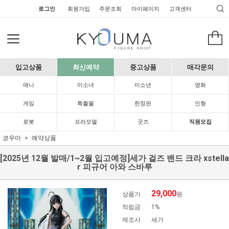
로그인
회원가입
주문조회
마이페이지
고객센터
입고상품
최신예약
중고상품
매각문의
애니
미소녀
미소년
영화
게임
특촬물
한정판
인형
로봇
프라모델
굿즈
직원모집
쿄우마
예약상품
[2025년 12월 발매/1~2월 입고예정]세가 걸즈 밴드 크라 xstella
r 피규어 아와 스바루
29,000
상품가
원
적립금
1%
제조사
세가