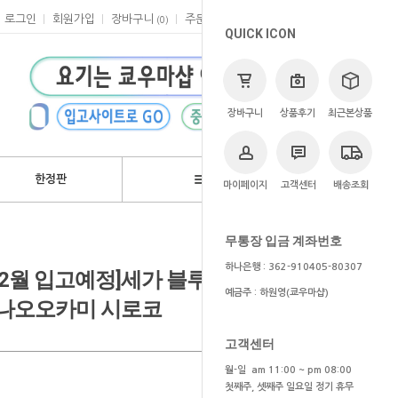
로그인
회원가입
장바구니
주문
마이페이지
고객센터
(
0
)
QUICK ICON
장바구니
상품후기
최근본상품
한정판
브랜드
마이페이지
고객센터
배송조회
>
쿄우마
> 예약상품
무통장 입금 계좌번호
하나은행 : 362-910405-80307
/1~2월 입고예정]세가 블루 아카이브
예금주 : 하원영(쿄우마샵)
어 스나오오카미 시로코
고객센터
월-일 am 11:00 ~ pm 08:00
첫째주, 셋째주 일요일 정기 휴무