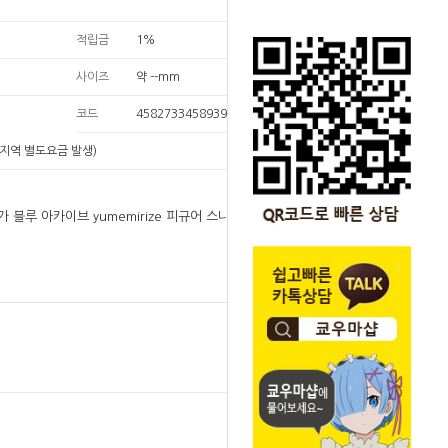
적립금
1%
사이즈
약 --mm
코드
4582733458939
지역 별도요금 발생)
가 블루 아카이브 yumemirize 피규어 스나오오카
원
28,000
28,000
원
SOLD OUT