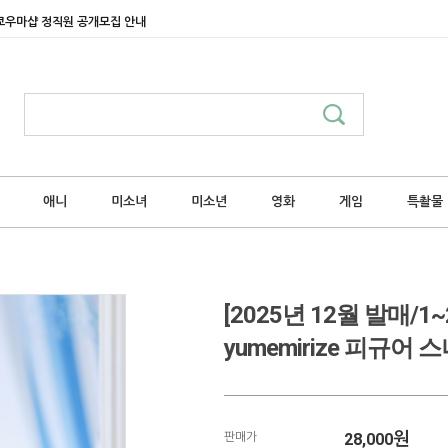
쿄우마샵 정직원 공개모집 안내
애니
미소녀
미소년
영화
게임
특촬물
[2025년 12월 발매
yumemirize 피규
28,000
원
판매가