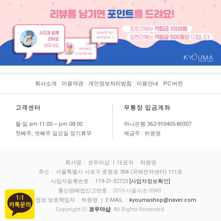
회사소개
이용약관
개인정보처리방침
이용안내
PC 버전
고객센터
무통장 입금계좌
월-일 am 11:00 ~ pm 08:00
하나은행 362-910405-80307
첫째주, 셋째주 일요일 정기휴무
예금주 : 하원영
회사명
:
쿄우마샵
| 대표자
:
하원영
주소
:
서울특별시 서초구 효령로 304 (국제전자센터) 111호
사업자등록번호
:
119-21-32723
[사업자정보확인]
통신판매업신고번호
: 2015-서울서초-0949
개인정보 보호책임자
:
하원영
| E-MAIL
:
kyoumashop@naver.com
Copyright ⓒ
쿄우마샵
. All Rights Reserved.