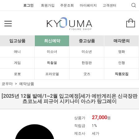
로그인
회원가입
주문조회
마이페이지
고객센터
입고상품
최신예약
중고상품
매각문의
애니
미소녀
미소년
영화
게임
특촬물
한정판
인형
로봇
프라모델
굿즈
직원모집
쿄우마
예약상품
[2025년 12월 발매/1~2월 입고예정]세가 에반게리온 신극장판
쵸코노세 피규어 시키나미 아스카 랑그레이
27,000
상품가
원
적립금
1%
제조사
세가