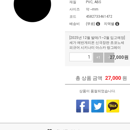
재질
PVC, ABS
사이즈
약 --mm
코드
4582733461472
배송비
(무료)
지역별
[2025년 12월 발매/1~2월 입고예정]
세가 에반게리온 신극장판 쵸코노세
피규어 시키나미 아스카 랑그레이
27,000
원
+1
-1
27,000
총 상품 금액
원
상품이 품절되었습니다.