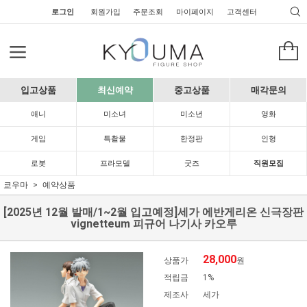
로그인
회원가입
주문조회
마이페이지
고객센터
입고상품
최신예약
중고상품
매각문의
애니
미소녀
미소년
영화
게임
특촬물
한정판
인형
로봇
프라모델
굿즈
직원모집
쿄우마
예약상품
[2025년 12월 발매/1~2월 입고예정]세가 에반게리온 신극장판
vignetteum 피규어 나기사 카오루
28,000
상품가
원
적립금
1%
제조사
세가