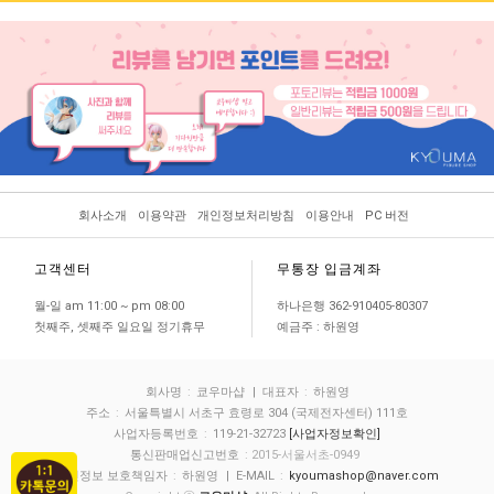
회사소개
이용약관
개인정보처리방침
이용안내
PC 버전
고객센터
무통장 입금계좌
월-일 am 11:00 ~ pm 08:00
하나은행 362-910405-80307
첫째주, 셋째주 일요일 정기휴무
예금주 : 하원영
회사명
:
쿄우마샵
| 대표자
:
하원영
주소
:
서울특별시 서초구 효령로 304 (국제전자센터) 111호
사업자등록번호
:
119-21-32723
[사업자정보확인]
통신판매업신고번호
: 2015-서울서초-0949
개인정보 보호책임자
:
하원영
| E-MAIL
:
kyoumashop@naver.com