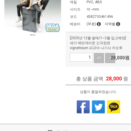
재질
PVC, ABS
사이즈
약 --mm
코드
4582733461496
배송비
(무료)
지역별
[2025년 12월 발매/1~2월 입고예정]
세가 에반게리온 신극장판
vignetteum 피규어 나기사 카오루
28,000
원
+1
-1
28,000
총 상품 금액
원
상품이 품절되었습니다.