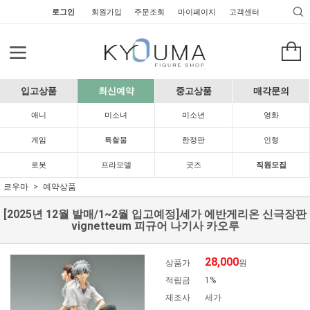
로그인
회원가입
주문조회
마이페이지
고객센터
입고상품
최신예약
중고상품
매각문의
애니
미소녀
미소년
영화
게임
특촬물
한정판
인형
로봇
프라모델
굿즈
직원모집
쿄우마
예약상품
[2025년 12월 발매/1~2월 입고예정]세가 에반게리온 신극장판
vignetteum 피규어 나기사 카오루
28,000
상품가
원
적립금
1%
제조사
세가