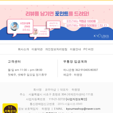
회사소개
이용약관
개인정보처리방침
이용안내
PC 버전
고객센터
무통장 입금계좌
월-일 am 11:00 ~ pm 08:00
하나은행 362-910405-80307
첫째주, 셋째주 일요일 정기휴무
예금주 : 하원영
회사명
:
쿄우마샵
| 대표자
:
하원영
주소
:
서울특별시 서초구 효령로 304 (국제전자센터) 111호
사업자등록번호
:
119-21-32723
[사업자정보확인]
통신판매업신고번호
: 2015-서울서초-0949
개인정보 보호책임자
:
하원영
| E-MAIL
:
kyoumashop@naver.com