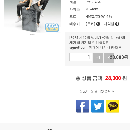
재질
PVC, ABS
사이즈
약 --mm
코드
4582733461496
배송비
(무료)
지역별
[2025년 12월 발매/1~2월 입고예정]
세가 에반게리온 신극장판
vignetteum 피규어 나기사 카오루
28,000
원
+1
-1
28,000
총 상품 금액
원
상품이 품절되었습니다.