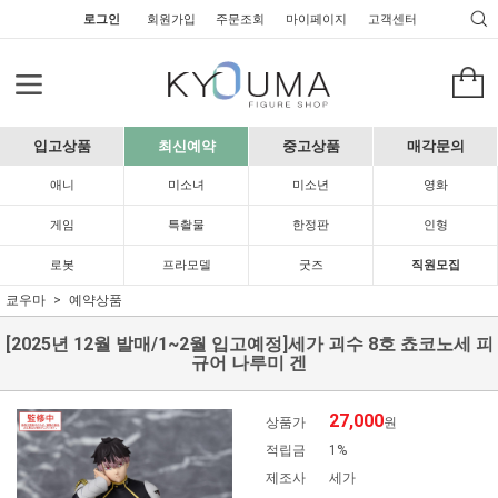
로그인
회원가입
주문조회
마이페이지
고객센터
입고상품
최신예약
중고상품
매각문의
애니
미소녀
미소년
영화
게임
특촬물
한정판
인형
로봇
프라모델
굿즈
직원모집
쿄우마
예약상품
[2025년 12월 발매/1~2월 입고예정]세가 괴수 8호 쵸코노세 피
규어 나루미 겐
27,000
상품가
원
적립금
1%
제조사
세가