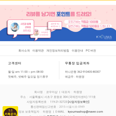
회사소개
이용약관
개인정보처리방침
이용안내
PC 버전
고객센터
무통장 입금계좌
월-일 am 11:00 ~ pm 08:00
하나은행 362-910405-80307
첫째주, 셋째주 일요일 정기휴무
예금주 : 하원영
회사명
:
쿄우마샵
| 대표자
:
하원영
주소
:
서울특별시 서초구 효령로 304 (국제전자센터) 111호
사업자등록번호
:
119-21-32723
[사업자정보확인]
통신판매업신고번호
: 2015-서울서초-0949
개인정보 보호책임자
:
하원영
| E-MAIL
:
kyoumashop@naver.com