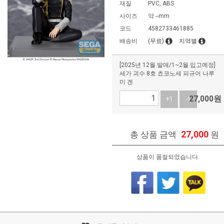
재질
PVC, ABS
사이즈
약 --mm
코드
4582733461885
배송비
(무료)
지역별
[2025년 12월 발매/1~2월 입고예정]
세가 괴수 8호 쵸코노세 피규어 나루
미 겐
27,000
원
+1
-1
27,000
총 상품 금액
원
상품이 품절되었습니다.