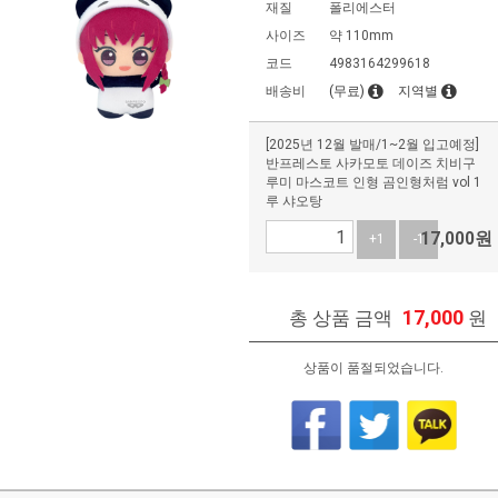
재질
폴리에스터
사이즈
약 110mm
코드
4983164299618
배송비
(무료)
지역별
[2025년 12월 발매/1~2월 입고예정]
반프레스토 사카모토 데이즈 치비구
루미 마스코트 인형 곰인형처럼 vol 1
루 샤오탕
17,000
원
+1
-1
17,000
총 상품 금액
원
상품이 품절되었습니다.