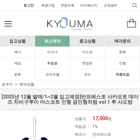
로그인
회원가입
주문조회
마이페이지
고객센터
입고상품
최신예약
중고상품
매각문의
애니
미소녀
미소년
영화
게임
특촬물
한정판
인형
로봇
프라모델
굿즈
직원모집
쿄우마
예약상품
[2025년 12월 발매/1~2월 입고예정]반프레스토 사카모토 데이
즈 치비구루미 마스코트 인형 곰인형처럼 vol 1 루 샤오탕
17,000
상품가
원
적립금
1%
제조사
반프레스토