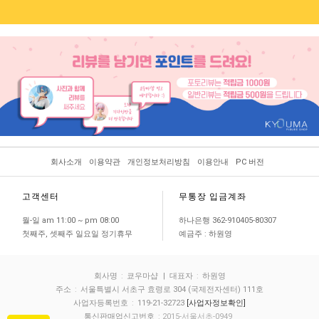
회사소개
이용약관
개인정보처리방침
이용안내
PC 버전
고객센터
무통장 입금계좌
월-일 am 11:00 ~ pm 08:00
하나은행 362-910405-80307
첫째주, 셋째주 일요일 정기휴무
예금주 : 하원영
회사명
:
쿄우마샵
| 대표자
:
하원영
주소
:
서울특별시 서초구 효령로 304 (국제전자센터) 111호
사업자등록번호
:
119-21-32723
[사업자정보확인]
통신판매업신고번호
: 2015-서울서초-0949