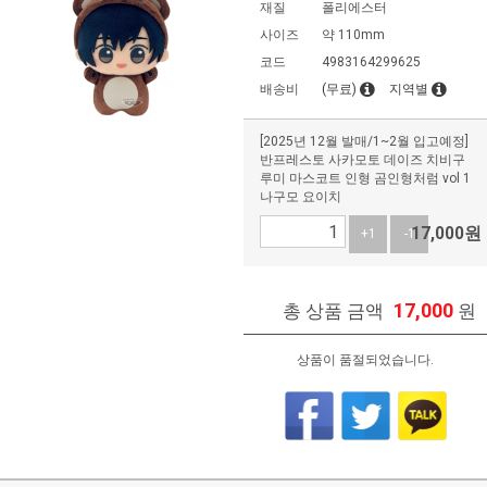
재질
폴리에스터
사이즈
약 110mm
코드
4983164299625
배송비
(무료)
지역별
[2025년 12월 발매/1~2월 입고예정]
반프레스토 사카모토 데이즈 치비구
루미 마스코트 인형 곰인형처럼 vol 1
나구모 요이치
17,000
원
+1
-1
17,000
총 상품 금액
원
상품이 품절되었습니다.