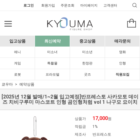
로그인
회원가입
주문조회
마이페이지
고객센터
입고상품
최신예약
중고상품
매각문의
애니
미소녀
미소년
영화
게임
특촬물
한정판
인형
로봇
프라모델
굿즈
직원모집
쿄우마
예약상품
[2025년 12월 발매/1~2월 입고예정]반프레스토 사카모토 데이
즈 치비구루미 마스코트 인형 곰인형처럼 vol 1 나구모 요이치
17,000
상품가
원
적립금
1%
제조사
반프레스토