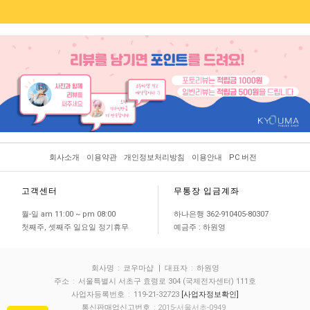
회사소개
이용약관
개인정보처리방침
이용안내
PC 버전
고객센터
무통장 입금계좌
월-일 am 11:00 ~ pm 08:00
하나은행 362-910405-80307
첫째주, 셋째주 일요일 정기휴무
예금주 : 하원영
회사명
:
쿄우마샵
| 대표자
:
하원영
주소
:
서울특별시 서초구 효령로 304 (국제전자센터) 111호
사업자등록번호
:
119-21-32723
[사업자정보확인]
통신판매업신고번호
: 2015-서울서초-0949