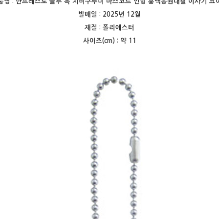
품명 :
반프레스토 블루 록 치비구루미 마스코트 인형 홍백응원대결 이사기 요
발매일 : 2025년 12월
재질 : 폴리에스터
사이즈(cm) : 약 11