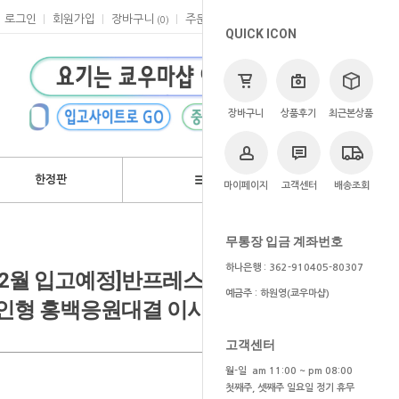
로그인
회원가입
장바구니
주문
마이페이지
고객센터
(
0
)
QUICK ICON
장바구니
상품후기
최근본상품
한정판
브랜드
마이페이지
고객센터
배송조회
>
쿄우마
> 예약상품
무통장 입금 계좌번호
하나은행 : 362-910405-80307
/1~2월 입고예정]반프레스토 블루 록
예금주 : 하원영(쿄우마샵)
인형 홍백응원대결 이사기 요이치
고객센터
월-일 am 11:00 ~ pm 08:00
첫째주, 셋째주 일요일 정기 휴무