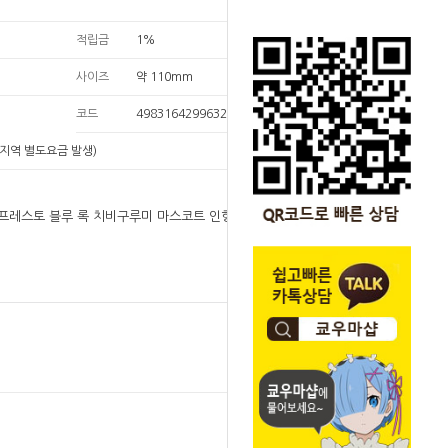
적립금
1%
사이즈
약 110mm
코드
4983164299632
지역 별도요금 발생)
]반프레스토 블루 록 치비구루미 마스코트 인형 홍백응
원
17,000
17,000
원
SOLD OUT