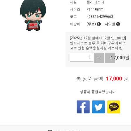
재질
폴리에스터
사이즈
약 110mm
코드
4983164299663
배송비
(무료)
지역별
[2025년 12월 발매/1~2월 입고예정]
반프레스토 블루 록 치비구루미 마스
코트 인형 홍백응원대결 이토시 린
17,000
원
+1
-1
17,000
총 상품 금액
원
상품이 품절되었습니다.