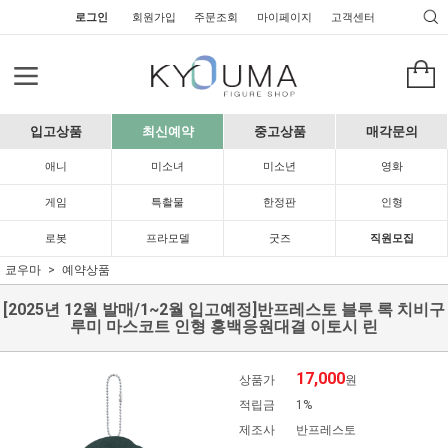
로그인
회원가입
주문조회
마이페이지
고객센터
입고상품
최신예약
중고상품
매각문의
애니
미소녀
미소년
영화
게임
특촬물
한정판
인형
로봇
프라모델
굿즈
직원모집
쿄우마
예약상품
[2025년 12월 발매/1~2월 입고예정]반프레스토 블루 록 치비구
루미 마스코트 인형 홍백응원대결 이토시 린
17,000
상품가
원
적립금
1%
제조사
반프레스토