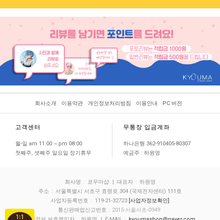
회사소개
이용약관
개인정보처리방침
이용안내
PC 버전
고객센터
무통장 입금계좌
월-일 am 11:00 ~ pm 08:00
하나은행 362-910405-80307
첫째주, 셋째주 일요일 정기휴무
예금주 : 하원영
회사명
:
쿄우마샵
| 대표자
:
하원영
주소
:
서울특별시 서초구 효령로 304 (국제전자센터) 111호
사업자등록번호
:
119-21-32723
[사업자정보확인]
통신판매업신고번호
: 2015-서울서초-0949
개인정보 보호책임자
:
하원영
| E-MAIL
:
kyoumashop@naver.com