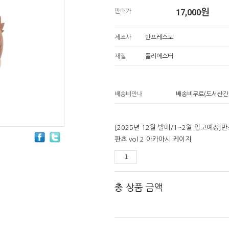
17,000
원
판매가
제조사
반프레스토
재질
폴리에스터
배송비안내
배송비무료(도서산간
[2025년 12월 발매/1~2월 입고예정
판쵸 vol 2 아카아시 케이지
총 상품 금액