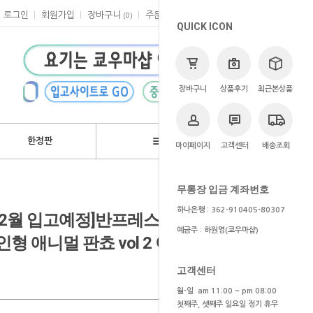
로그인
회원가입
장바구니
주문
마이페이지
고객센터
(
0
)
QUICK ICON
장바구니
상품후기
최근본상품
한정판
브랜드
마이페이지
고객센터
배송조회
>
쿄우마
> 예약상품
무통장 입금 계좌번호
하나은행 : 362-910405-80307
/1~2월 입고예정]반프레스토 하이큐
예금주 : 하원영(쿄우마샵)
형 애니멀 판쵸 vol 2 아카아시
고객센터
월-일 am 11:00 ~ pm 08:00
첫째주, 셋째주 일요일 정기 휴무