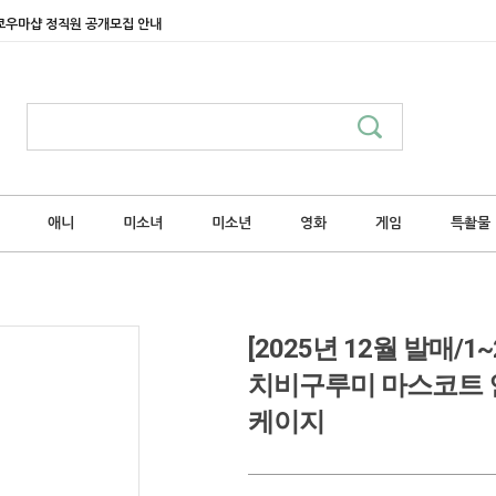
쿄우마샵 정직원 공개모집 안내
애니
미소녀
미소년
영화
게임
특촬물
[2025년 12월 발매
치비구루미 마스코트 인
케이지