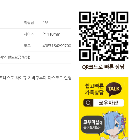
적립금
1%
사이즈
약 110mm
코드
4983164299700
지역 별도요금 발생)
]반프레스토 하이큐 치비구루미 마스코트 인형 애니멀
원
17,000
17,000
원