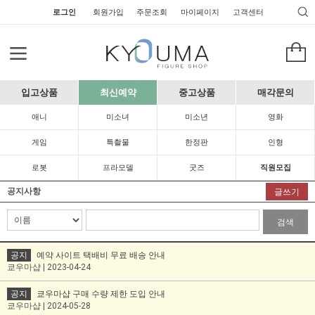
로그인
회원가입
주문조회
마이페이지
고객센터
입고상품
최신예약
중고상품
매각문의
애니
미소녀
미소년
영화
게임
특촬물
한정판
인형
로봇
프라모델
굿즈
직원모집
공지사항
글쓰기
검색
공지
예약 사이트 택배비 무료 배송 안내
쿄우마샵 | 2023-04-24
공지
쿄우마샵 구매 수량 제한 도입 안내
쿄우마샵 | 2024-05-28