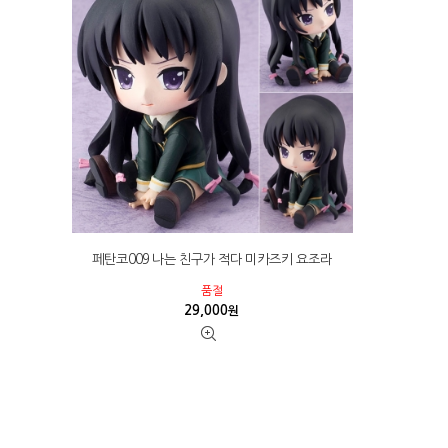
페탄코009 나는 친구가 적다 미카즈키 요조라
품절
29,000
원