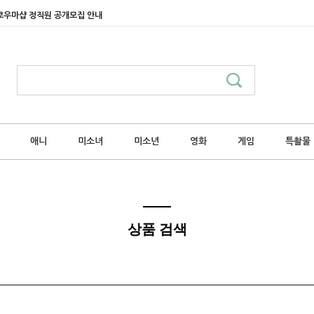
쿄우마샵 정직원 공개모집 안내
애니
미소녀
미소년
영화
게임
특촬물
상품 검색