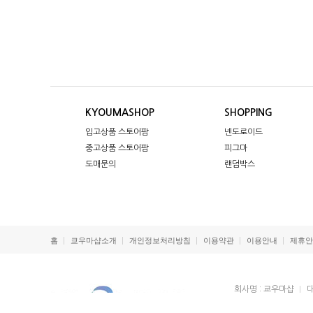
KYOUMASHOP
SHOPPING
입고상품 스토어팜
넨도로이드
중고상품 스토어팜
피그마
도매문의
랜덤박스
홈
쿄우마샵소개
개인정보처리방침
이용약관
이용안내
제휴안
회사명 : 쿄우마샵
대
사업자등록번호 : 119-