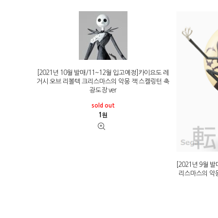
[2021년 10월 발매/11~12월 입고예정]카이요도 레
거시 오브 리볼텍 크리스마스의 악몽 잭 스켈링턴 축
광도장 ver
sold out
1
원
[2021년 9월 
리스마스의 악몽