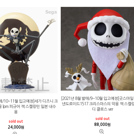
[2021년 8월 발매/9~10월 입고예정]굿스마
발매/10~11월 입고예정]세가 디즈니 크
넨도로이드1517 크리스마스의 악몽 잭 스켈
 lpm 피규어 잭 스켈링턴 일본 내수
디 클로스 ver
용
sold out
sold out
88,000
원
24,000
원