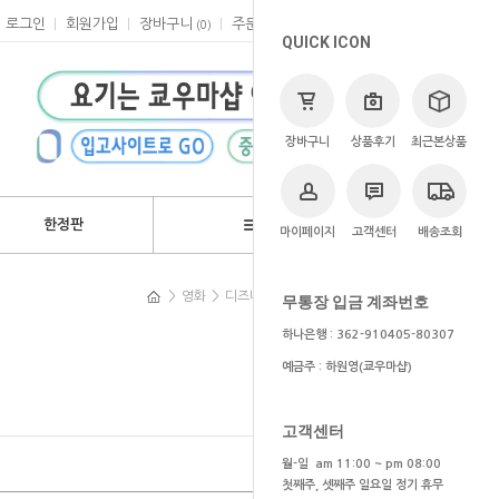
로그인
회원가입
장바구니
주문
마이페이지
고객센터
(
0
)
QUICK ICON
장바구니
상품후기
최근본상품
한정판
브랜드
마이페이지
고객센터
배송조회
>
영화
>
디즈니/픽사
>
크리스마스의 악몽
무통장 입금 계좌번호
하나은행 : 362-910405-80307
예금주 : 하원영(쿄우마샵)
고객센터
월-일 am 11:00 ~ pm 08:00
첫째주, 셋째주 일요일 정기 휴무