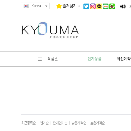
Korea
즐겨찾기 +
작품별
인기상품
최신예약
최근등록순
|
인기순
|
판매인기순
|
낮은가격순
|
높은가격순