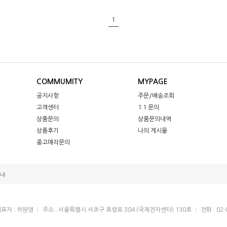
1
COMMUMITY
MYPAGE
공지사항
주문/배송조회
고객센터
1:1 문의
상품문의
상품문의내역
상품후기
나의 게시물
중고매각문의
내
표자 : 하원영
주소 : 서울특별시 서초구 효령로 304 (국제전자센터) 130호
전화 : 02-
21-32723
[사업자정보확인]
통신판매업신고번호 : 2015-서울서초-0949
개인정보 보