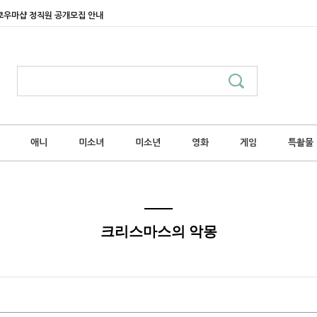
쿄우마샵 정직원 공개모집 안내
애니
미소녀
미소년
영화
게임
특촬물
크리스마스의 악몽