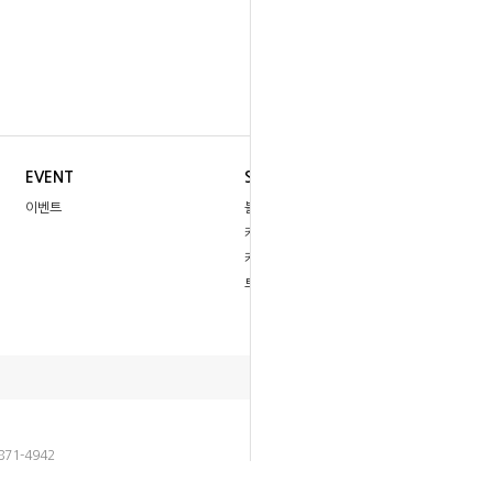
EVENT
SNS
이벤트
블로그
카카오톡
카페
트위터
871-4942
호책임자 : 하원영