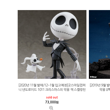
[2020년 11월 발매/12~1월 입고예정]굿스마일컴퍼
[2019년 9월
니 넨도로이드 1011 크리스마스의 악몽 잭 스켈링턴
악몽 LP
sold out
73,000
원