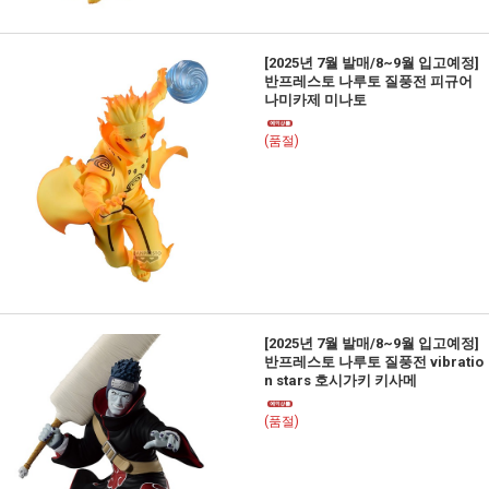
[2025년 7월 발매/8~9월 입고예정]
반프레스토 나루토 질풍전 피규어
나미카제 미나토
(품절)
[2025년 7월 발매/8~9월 입고예정]
반프레스토 나루토 질풍전 vibratio
n stars 호시가키 키사메
(품절)