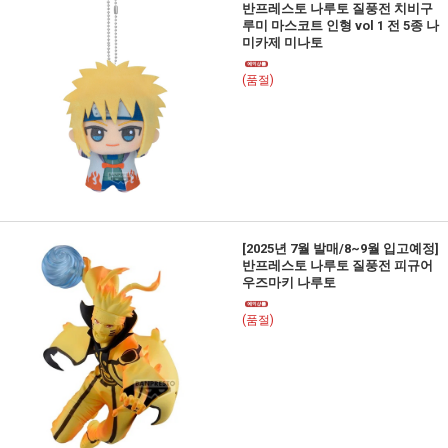
반프레스토 나루토 질풍전 치비구
루미 마스코트 인형 vol 1 전 5종 나
미카제 미나토
(품절)
[2025년 7월 발매/8~9월 입고예정]
반프레스토 나루토 질풍전 피규어
우즈마키 나루토
(품절)