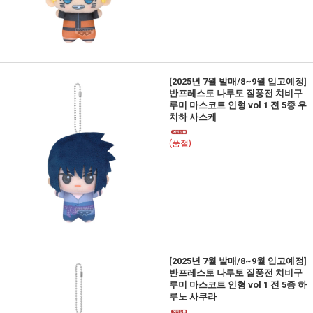
[2025년 7월 발매/8~9월 입고예정]
반프레스토 나루토 질풍전 치비구
루미 마스코트 인형 vol 1 전 5종 우
치하 사스케
(품절)
[2025년 7월 발매/8~9월 입고예정]
반프레스토 나루토 질풍전 치비구
루미 마스코트 인형 vol 1 전 5종 하
루노 사쿠라