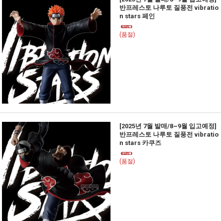
반프레스토 나루토 질풍전 vibratio
n stars 페인
(품절)
[2025년 7월 발매/8~9월 입고예정]
반프레스토 나루토 질풍전 vibratio
n stars 카쿠즈
(품절)