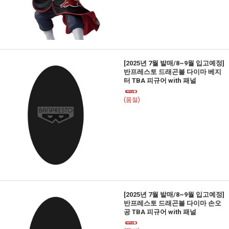
[2025년 7월 발매/8~9월 입고예정]
반프레스토 드래곤볼 다이마 베지
터 TBA 피규어 with 패널
(품절)
[2025년 7월 발매/8~9월 입고예정]
반프레스토 드래곤볼 다이마 손오
공 TBA 피규어 with 패널