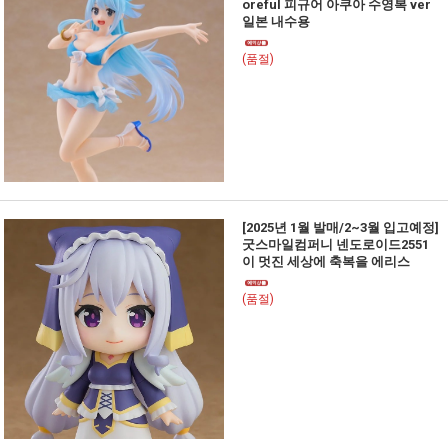
oreful 피규어 아쿠아 수영복 ver
일본 내수용
(품절)
[2025년 1월 발매/2~3월 입고예정]
굿스마일컴퍼니 넨도로이드2551
이 멋진 세상에 축복을 에리스
(품절)