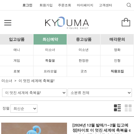
로그인
회원가입
주문조회
마이페이지
고객센터
입고상품
최신예약
중고상품
매각문의
애니
미소녀
미소년
영화
게임
특촬물
한정판
인형
로봇
프라모델
굿즈
직원모집
미소녀
이 멋진 세계에 축복을!
정렬
[2024년 12월 발매/1~2월 입고예
정]타이토 이 멋진 세계에 축복을 c