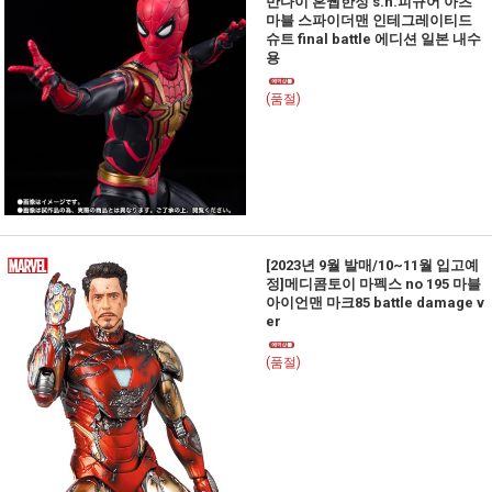
반다이 혼웹한정 s.h.피규어 아츠
마블 스파이더맨 인테그레이티드
슈트 final battle 에디션 일본 내수
용
(품절)
[2023년 9월 발매/10~11월 입고예
정]메디콤토이 마펙스 no 195 마블
아이언맨 마크85 battle damage v
er
(품절)