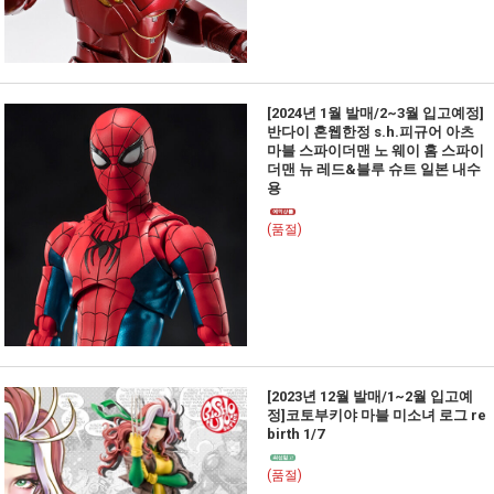
[2024년 1월 발매/2~3월 입고예정]
반다이 혼웹한정 s.h.피규어 아츠
마블 스파이더맨 노 웨이 홈 스파이
더맨 뉴 레드&블루 슈트 일본 내수
용
(품절)
[2023년 12월 발매/1~2월 입고예
정]코토부키야 마블 미소녀 로그 re
birth 1/7
(품절)