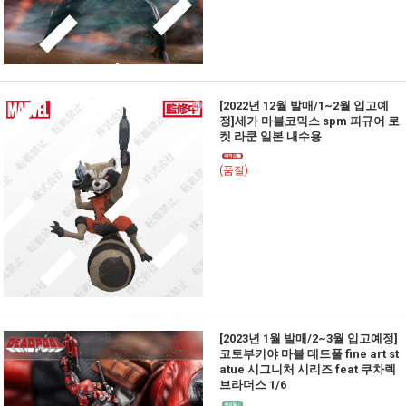
[2022년 12월 발매/1~2월 입고예
정]세가 마블코믹스 spm 피규어 로
켓 라쿤 일본 내수용
(품절)
[2023년 1월 발매/2~3월 입고예정]
코토부키야 마블 데드풀 fine art st
atue 시그니처 시리즈 feat 쿠차렉
브라더스 1/6