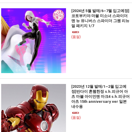
[2024년 5월 발매/6~7월 입고예정]
코토부키야 마블 미소녀 스파이더
맨 뉴 유니버스 스파이더 그웬 리뉴
얼 패키지 1/7
(품절)
[2023년 12월 발매/1~2월 입고예
정]반다이 혼웹한정 s.h.피규어 아
츠 마블 아이언맨 마크4 s.h.피규어
아츠 15th anniversary ver 일본
내수용
(품절)