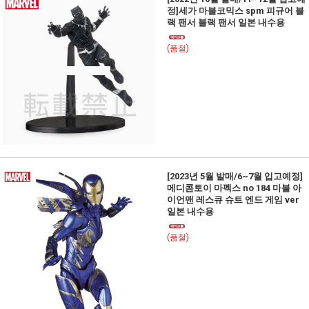
정]세가 마블코믹스 spm 피규어 블
랙 팬서 블랙 팬서 일본 내수용
(품절)
[2023년 5월 발매/6~7월 입고예정]
메디콤토이 마펙스 no 184 마블 아
이언맨 레스큐 슈트 엔드 게임 ver
일본 내수용
(품절)