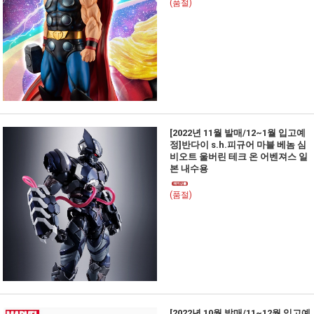
(품절)
[2022년 11월 발매/12~1월 입고예
정]반다이 s.h.피규어 마블 베놈 심
비오트 울버린 테크 온 어벤져스 일
본 내수용
(품절)
[2022년 10월 발매/11~12월 입고예