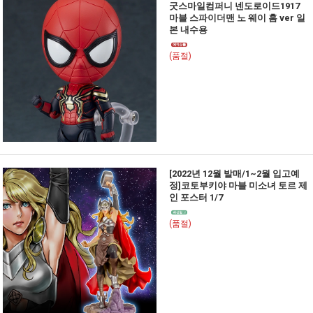
굿스마일컴퍼니 넨도로이드1917
마블 스파이더맨 노 웨이 홈 ver 일
본 내수용
(품절)
[2022년 12월 발매/1~2월 입고예
정]코토부키야 마블 미소녀 토르 제
인 포스터 1/7
(품절)