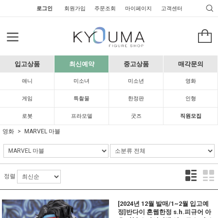
로그인
회원가입
주문조회
마이페이지
고객센터
입고상품
최신예약
중고상품
매각문의
애니
미소녀
미소년
영화
게임
특촬물
한정판
인형
로봇
프라모델
굿즈
직원모집
영화
MARVEL 마블
정렬
[2024년 12월 발매/1~2월 입고예
정]반다이 혼웹한정 s.h.피규어 아